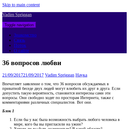
Skip to main content
Vadim Spriggan
Toggle navigation
Знакомство
Связь
Поток
О сайте
36 вопросов любви
21/09/2017
21/09/2017
Vadim Spriggan
Наука
Впечатляет заявление о том, что 36 вопросов обсуждаемых в
приватной беседе двух людей могут влюбить их друг в друга. Если
допустить такую вероятность, становится интересны сами эти
вопросы. Они свободно ходят по просторам Интернета, также с
комментариями различных специалистов. Вот они.
Блок 1
Если бы у вас была возможность выбрать любого человека в
мире, кого бы вы пригласили на ужин?
Хотели ли вы быть знаменитым? В какой области?