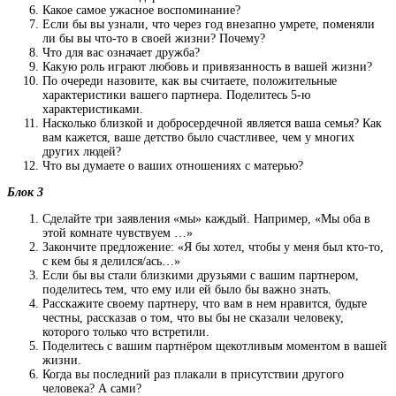
Какое самое ужасное воспоминание?
Если бы вы узнали, что через год внезапно умрете, поменяли
ли бы вы что-то в своей жизни? Почему?
Что для вас означает дружба?
Какую роль играют любовь и привязанность в вашей жизни?
По очереди назовите, как вы считаете, положительные
характеристики вашего партнера. Поделитесь 5-ю
характеристиками.
Насколько близкой и добросердечной является ваша семья? Как
вам кажется, ваше детство было счастливее, чем у многих
других людей?
Что вы думаете о ваших отношениях с матерью?
Блок 3
Сделайте три заявления «мы» каждый. Например, «Мы оба в
этой комнате чувствуем …»
Закончите предложение: «Я бы хотел, чтобы у меня был кто-то,
с кем бы я делился/ась…»
Если бы вы стали близкими друзьями с вашим партнером,
поделитесь тем, что ему или ей было бы важно знать.
Расскажите своему партнеру, что вам в нем нравится, будьте
честны, рассказав о том, что вы бы не сказали человеку,
которого только что встретили.
Поделитесь с вашим партнёром щекотливым моментом в вашей
жизни.
Когда вы последний раз плакали в присутствии другого
человека? А сами?