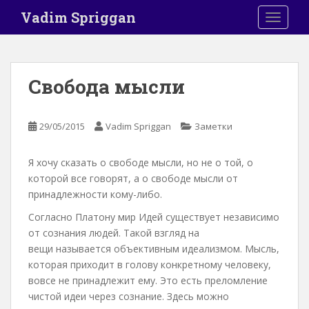
S
Vadim Spriggan
TOGGLE
k
i
p
t
Свобода мысли
o
m
a
29/05/2015
Vadim Spriggan
Заметки
i
n
Я хочу сказать о свободе мысли, но не о той, о
c
которой все говорят, а о свободе мысли от
o
принадлежности кому-либо.
n
t
Согласно Платону мир Идей существует независимо
e
от сознания людей. Такой взгляд на
n
вещи называется объективным идеализмом. Мысль,
t
которая приходит в голову конкретному человеку,
вовсе не принадлежит ему. Это есть преломление
чистой идеи через сознание. Здесь можно