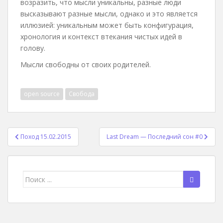
возразить, что мысли уникальны, разные люди
высказывают разные мысли, однако и это является
иллюзией: уникальным может быть конфигурация,
хронология и контекст втекания чистых идей в
голову.
Мысли свободны от своих родителей.
open source
Свобода
Навигация
Поход 15.02.2015
Last Dream — Последний сон #0
по
записям
Поиск
для: