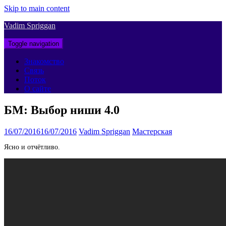
Skip to main content
Vadim Spriggan
Toggle navigation
Знакомство
Связь
Поток
О сайте
БМ: Выбор ниши 4.0
16/07/2016
16/07/2016
Vadim Spriggan
Мастерская
Ясно и отчётливо.