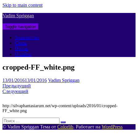
Skip to main content
Vadim Spriggan
Toggle navigation
Знакомство
Связь
Поток
О сайте
cropped-FF_white.png
13/01/2016
13/01/2016
Vadim Spriggan
Предыдущий
Следующий
http://silvaphantasiarum.net/wp-content/uploads/2016/01/cropped-
FF_white.png
Поиск
для:
© Vadim Spriggan Тема от
Colorlib
. Работает на
WordPress