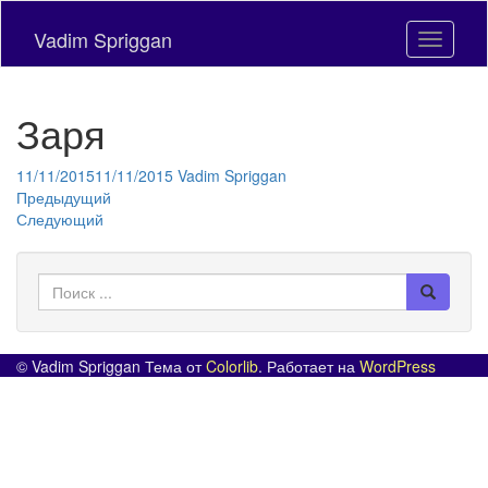
Skip
to
Vadim Spriggan
Toggle n
main
content
Заря
11/11/2015
11/11/2015
Vadim Spriggan
Предыдущий
Следующий
Поиск
для:
© Vadim Spriggan Тема от
Colorlib
. Работает на
WordPress