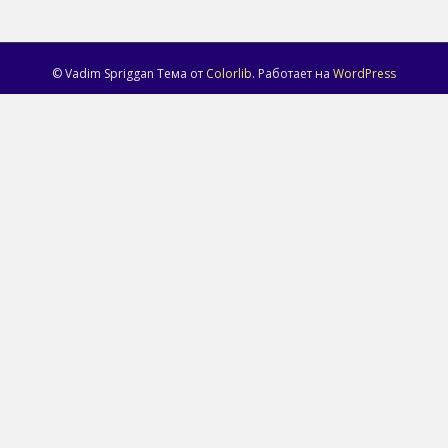
© Vadim Spriggan Тема от
Colorlib
. Работает на
WordPress