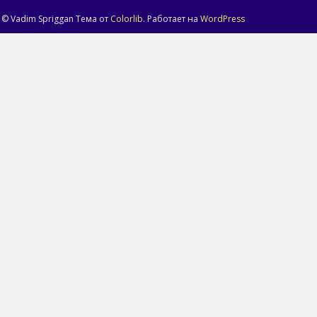
© Vadim Spriggan Тема от
Colorlib
. Работает на
WordPress