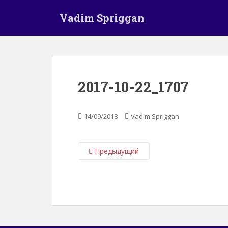
S
Vadim Spriggan
k
i
p
t
o
m
2017-10-22_1707
a
i
n
14/09/2018
Vadim Spriggan
c
o
n
Предыдущий
t
e
n
t