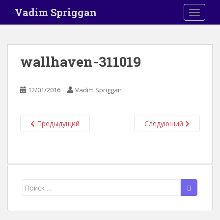
S
Vadim Spriggan
TOGGLE
k
i
p
t
wallhaven-311019
o
m
a
12/01/2016
Vadim Spriggan
i
n
c
Предыдущий
Следующий
o
n
t
e
n
Поиск
t
для: