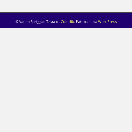
© Vadim Spriggan Тема от
Colorlib
. Работает на
WordPress