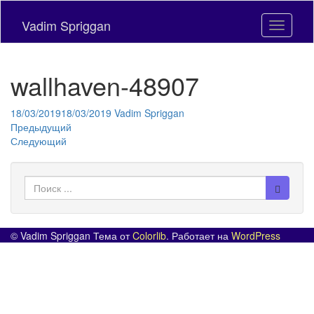
Skip
to
Vadim Spriggan
Toggle n
main
content
wallhaven-48907
18/03/2019
18/03/2019
Vadim Spriggan
Предыдущий
Следующий
Поиск
для:
© Vadim Spriggan Тема от
Colorlib
. Работает на
WordPress