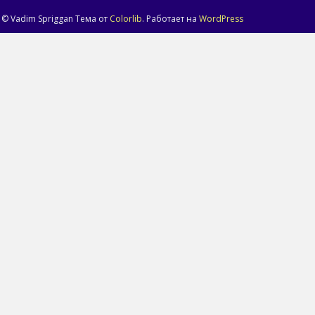
© Vadim Spriggan Тема от
Colorlib
. Работает на
WordPress