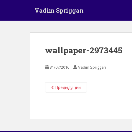
S
Vadim Spriggan
k
i
p
t
o
m
wallpaper-2973445
a
i
n
31/07/2016
Vadim Spriggan
c
o
n
Предыдущий
t
e
n
t